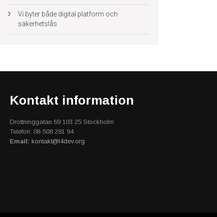
Vi byter både digital platform och
säkerhetslås
Kontakt information
Drottninggatan 69 103 25 Stockholm
Telefon: 08-508 281 94
Email:
kontakt@l4dev.org