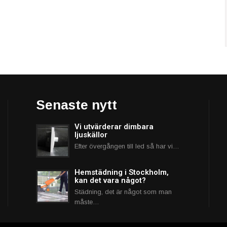
Senaste nytt
Vi utvärderar dimbara
ljuskällor
Efter övergången till led så har vi…
Hemstädning i Stockholm,
kan det vara något?
Städning, det är något som man
måste…