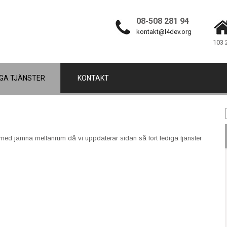
08-508 281 94
kontakt@l4dev.org
103 
IGA TJÄNSTER
KONTAKT
a in med jämna mellanrum då vi uppdaterar sidan så fort lediga tjänster