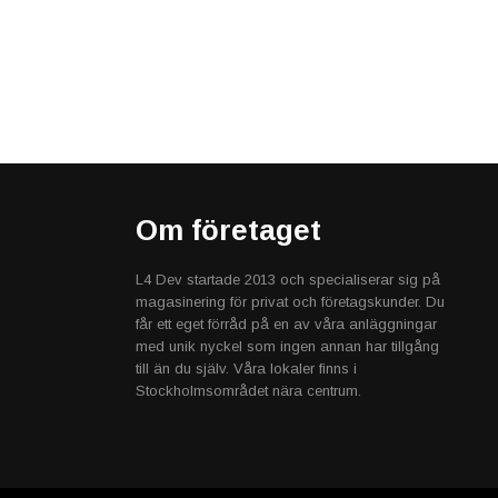
Om företaget
L4 Dev startade 2013 och specialiserar sig på
magasinering för privat och företagskunder. Du
får ett eget förråd på en av våra anläggningar
med unik nyckel som ingen annan har tillgång
till än du själv. Våra lokaler finns i
Stockholmsområdet nära centrum.