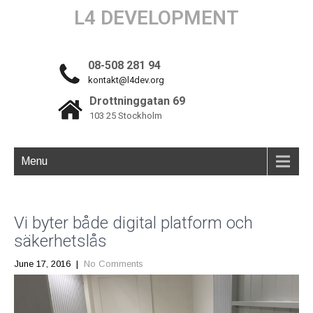
L4 DEVELOPMENT
08-508 281 94
kontakt@l4dev.org
Drottninggatan 69
103 25 Stockholm
Menu
Vi byter både digital platform och
säkerhetslås
June 17, 2016
|
No Comments