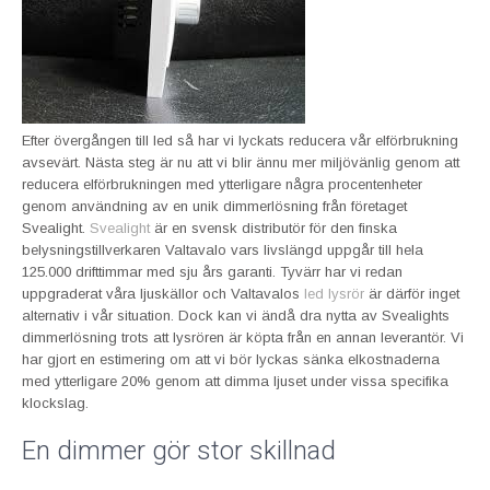
Efter övergången till led så har vi lyckats reducera vår elförbrukning
avsevärt. Nästa steg är nu att vi blir ännu mer miljövänlig genom att
reducera elförbrukningen med ytterligare några procentenheter
genom användning av en unik dimmerlösning från företaget
Svealight.
Svealight
är en svensk distributör för den finska
belysningstillverkaren Valtavalo vars livslängd uppgår till hela
125.000 drifttimmar med sju års garanti. Tyvärr har vi redan
uppgraderat våra ljuskällor och Valtavalos
led lysrör
är därför inget
alternativ i vår situation. Dock kan vi ändå dra nytta av Svealights
dimmerlösning trots att lysrören är köpta från en annan leverantör. Vi
har gjort en estimering om att vi bör lyckas sänka elkostnaderna
med ytterligare 20% genom att dimma ljuset under vissa specifika
klockslag.
En dimmer gör stor skillnad