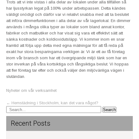
Trots att vi inte vistas i alla delar av lokalen under alla tillfällen så
har ljusstyrkan legat på 100% under arbetspassen. Detta kändes
väldigt onödigt och därför var vi relativt snabba med att ta beslutet
att införa dimmerfunktionen i alla delar av vår lagerlokal. En dimmer
används i många olika typer av lokaler som bland annat kontor,
fabriker och matbutiker och har visat sig vara ett effektivt sätt att
sänka kostnader och koldioxidutsläpp. Vi kommer inom en snar
framtid att följa upp detta med egna mätningar för att få reda på
exakt hur stora besparingarna verkligen är. Vi är ett av få företag
inom vår bransch som har ett övergripande miljö tänk som har en
stor inverkan på våra kortsiktiga och långsiktiga beslut. Vi hoppas
att fler företag tar efter och också väljer den miljövänliga vägen i
slutändan.
Nyheter om vår verksamhet
Post
←
Hemstädning i Stockholm, kan det vara något?
navigation
Recent Posts