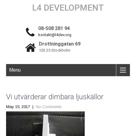
L4 DEVELOPMENT
08-508 281 94
kontakt@l4dev.org
Drottninggatan 69
103 25 Stockholm
Menu
Vi utvärderar dimbara ljuskällor
May 15, 2017
|
No Comments