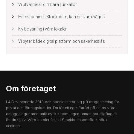
Vi utvärderar dimbara ljuskällor
Hemstädning i Stockholm, kan det vara något?
Ny belysning i våra lokaler
Vi byter både digital platform och säkerhetslås
Om företaget
L4 Dev startade 2013 och specialiserar sig på magasinering för
privat och företagskunder. Du får ett eget förråd på en av våra
anläggningar med unik nyckel som ingen annan har tillgång till
än du själv. Våra lokaler finns i Stockholmsområdet nära
centrum.